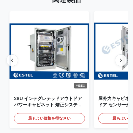
VIDEO
28U インテグレテッドアウトドア
屋外力キャビネッ
パワーキャビネット 矯正システム
ドア センサーが
UPS バッテリーエネルギー貯蔵庫
電気通信のキャ
最もよい価格を得なさい
最もよい価