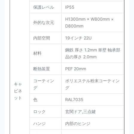
保護レベル
IP55
H1300mm × W800mm ×
外的な次元
D800mm
内部空間
19インチ 22U
鋼鉄 厚さ 1.2mm 単壁 軸承部
材料
品の厚さ 2.0mm
断熱装置
PEF 20mm
コーティン
ポリエステル粉末コーティン
キャ
グ
グ
ビネ
ット
色
RAL7035
ロック
玄関ドア,三点鍵
ハンジ
内部のヒンジ