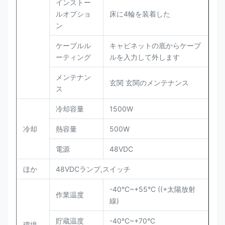
インストー
ルオプショ
床に4輪を装着した
ン
ケーブルル
キャビネットの底からケーブ
ーティング
ルを入力して外します
メンテナン
玄関 玄関のメンテナンス
ス
冷却容量
1500W
冷却
熱容量
500W
電源
48VDC
ほか
48VDCランプ,スイッチ
-40°C~+55°C ((+太陽放射
作業温度
線)
貯蔵温度
-40°C~+70°C
環境