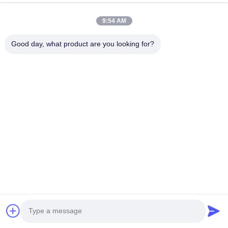
9:54 AM
Good day, what product are you looking for?
屋外用電気自動車 AC EV
EV 150KW DC 急速充電
充電ステーション 3 段階
器 380V 3 段階 欧州標準
22kw EV 充電器 5M ケー
型 2 型 EV 充電ステーシ
Outdoor Electric Vehicle AC
150KW DC EV Charger
ブル付き
ョン OCPP
EV Charging Station For
Charging Piles Type 2 380V 3
Electric Car 44 Kw Charger
Phase European Standard
With 5M Cable...
Fast EV Charging Station...
今すぐ問い合わせる
今すぐ問い合わせる