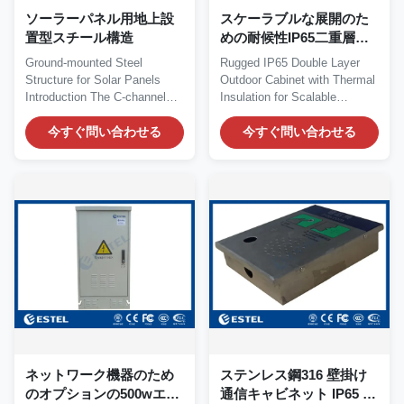
ソーラーパネル用地上設
スケーラブルな展開のた
置型スチール構造
めの耐候性IP65二重層屋
外キャビネット（断熱材
Ground-mounted Steel
Rugged IP65 Double Layer
付き）
Structure for Solar Panels
Outdoor Cabinet with Thermal
Introduction The C-channel
Insulation for Scalable
steel structure for...
Deployment Product...
今すぐ問い合わせる
今すぐ問い合わせる
ネットワーク機器のため
ステンレス鋼316 壁掛け
のオプションの500wエア
通信キャビネット IP65 防