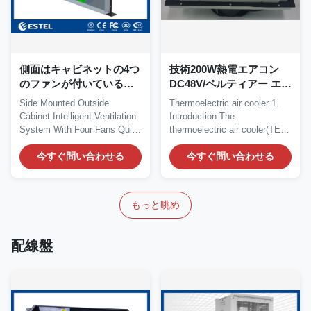
側面はキャビネットの4つ
技術200W熱電エアコン
のファンが付いている理
DC48V/ペルティアー エア
性的な換気装置IVSの外に
コンのリモート・モニタ
Side Mounted Outside
Thermoelectric air cooler 1.
取付けた
リング
Cabinet Intelligent Ventilation
Introduction The
System With Four Fans Quick
thermoelectric air cooler(TEC)
Details: Place...
is especially...
今すぐ問い合わせる
今すぐ問い合わせる
もっと眺め
配線盤