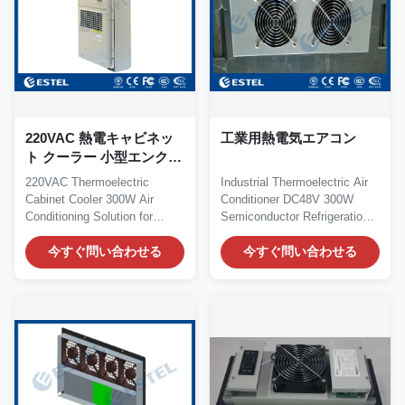
220VAC 熱電キャビネッ
工業用熱電気エアコン
ト クーラー 小型エンクロ
ージャ用 300W 空調ソリ
220VAC Thermoelectric
Industrial Thermoelectric Air
ューション
Cabinet Cooler 300W Air
Conditioner DC48V 300W
Conditioning Solution for
Semiconductor Refrigeration
Small Enclosure Product...
Piece Quick...
今すぐ問い合わせる
今すぐ問い合わせる