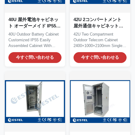
40U 屋外電池キャビネッ
42U 2コンパートメント
ト オーダーメイド IP55
屋外通信キャビネット
簡単に組み立てられるキ
2400×1000×2100mm バッ
40U Outdoor Battery Cabinet
42U Two Compartment
ャビネット 冷却
テリーコンパートメント
Customized IP55 Easily
Outdoor Telecom Cabinet
付き単壁収納
Assembled Cabinet With
2400×1000×2100mm Single
Cooling 1. 40U Outdoor...
Wall Enclosure with Battery...
今すぐ問い合わせる
今すぐ問い合わせる