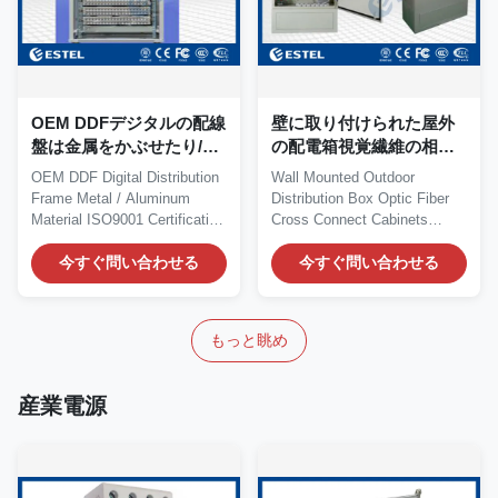
OEM DDFデジタルの配線
壁に取り付けられた屋外
盤は金属をかぶせたり/ア
の配電箱視覚繊維の相互
ルミニウム材料ISO9001
接続キャビネット
OEM DDF Digital Distribution
Wall Mounted Outdoor
の証明
Frame Metal / Aluminum
Distribution Box Optic Fiber
Material ISO9001 Certification
Cross Connect Cabinets​​
Quick Details...
Quick Details Place of...
今すぐ問い合わせる
今すぐ問い合わせる
もっと眺め
産業電源