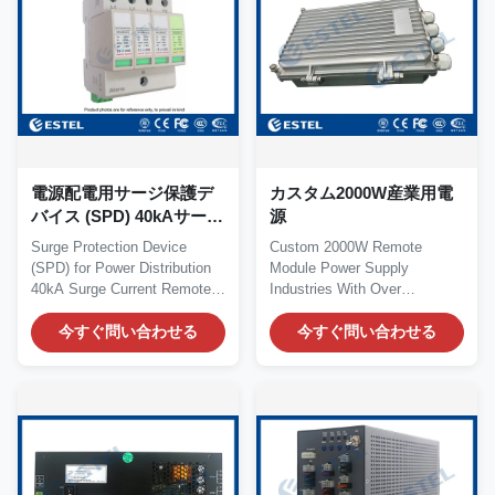
電源配電用サージ保護デ
カスタム2000W産業用電
バイス (SPD) 40kAサージ
源
電流 リモートアラームポ
Surge Protection Device
Custom 2000W Remote
ート
(SPD) for Power Distribution
Module Power Supply
40kA Surge Current Remote
Industries With Over
Alarm Port Product...
Temperature Protection
今すぐ問い合わせる
Quick...
今すぐ問い合わせる