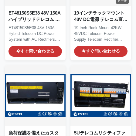
ビデオ
ET48150S5E38 48V 150A
19インチラックマウント
ハイブリッドテレコム DC
48V DC電源 テレコム直線
電源システム、AC 整流
器 システム 太陽光モジュ
ET48150S5E38 48V 150A
19 Inch Rack Mount 42KW
器、ソーラー MPPT 入
ール SNMP
Hybrid Telecom DC Power
48VDC Telecom Power
力、MC2600 モニタリン
System with AC Rectifiers,
Supply Telecom Rectifier
グ付き
Solar MPPT Inputs and...
18KW Solar Module SNMP
今すぐ問い合わせる
1....
今すぐ問い合わせる
負荷保護を備えたカスタ
5Uテレコムリクティファ