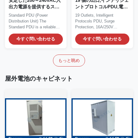
安定した200～240VAC入
19 個の出口,インテリジェ
出力電源を提供するスマ
ントプロトコルPDU,電圧
ート電源分配ユニット、
過電保護,16A/250V容量,
Standard PDU (Power
19 Outlets, Intelligent
ITデバイス接続用最大16A
信頼性の高いサーバーラ
Distribution Unit) The
Protocols PDU, Surge
電流
ック電源配送と設備の安
Standard PDU is a reliable
Protection, 16A/250V
全のためのフラットプラ
and efficient power...
Capacity, and Flat Plug
今すぐ問い合わせる
グ設計.
Design...
今すぐ問い合わせる
もっと眺め
屋外電池のキャビネット