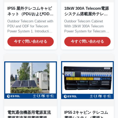
IP55 屋外テレコムキャビ
18kW 300A Telecom電源
ネット（PDUおよびODF
システム搭載屋外テレコ
付き、テレコム電源シス
ムキャビネット、DC電源
Outdoor Telecom Cabinet with
Outdoor Telecom Cabinet
テム用）
レクティファイアテレコ
PDU and ODF for Telecom
With 18kW 300A Telecom
ム機器キャビネット
Power System 1. Introduction
Power System for Telecom
ET6565100A is...
Equipment DC Power
今すぐ問い合わせる
Supply...
今すぐ問い合わせる
電気通信機器用電源直流
IP55 2キャビン テレコム
電源直流器用電源電源シ
電源システム（電源とバ