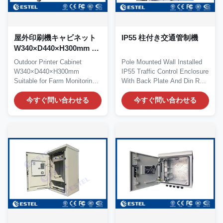
屋外印刷機キャビネット
IP55 柱付き交通管制機
W340×D440×H300mm 農
場の監視ステーションに
Outdoor Printer Cabinet
Pole Mounted Wall Installed
適しています
W340×D440×H300mm
IP55 Traffic Control Enclosure
Suitable for Farm Monitoring
With Back Plate And Din Rail
Stations Product Overview...
Model:...
今すぐ問い合わせる
今すぐ問い合わせる