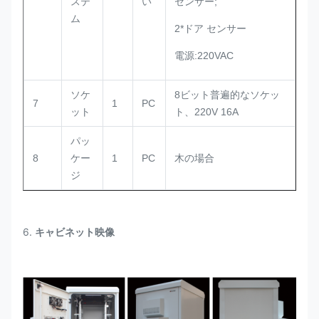
ステ
い
センサー;
ム
2*ドア センサー
電源:220VAC
ソケ
8ビット普遍的なソケッ
7
1
PC
ット
ト、220V 16A
パッ
8
ケー
1
PC
木の場合
ジ
6.
キャビネット映像