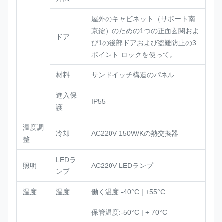
屋外のキャビネット（サポート南
京錠）のための1つの正面玄関およ
ドア
び1の後部ドアおよび盗難防止の3
ポイント ロックを使って。
材料
サンドイッチ構造のパネル
進入保
IP55
護
温度調
冷却
AC220V 150W/Kの熱交換器
整
LEDラ
照明
AC220V LEDランプ
ンプ
温度
温度
働く温度:-40°C | +55°C
保管温度:-50°C | + 70°C