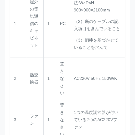
屋外
法:W×D×H
の電
900×900×2100mm
気通
（2）底のケーブルの記
1
信の
1
PC
入項目を含んでいること
キャ
ビネ
（3）銅棒を基づかせて
ット
いることを含んで
置
き
熱交
2
1
な
AC220V 50Hz 150W/K
換器
さ
い
置
き
1つの温度調節器が付い
ファ
3
1
な
ている2つのAC220Vフ
ン
さ
ァン
い