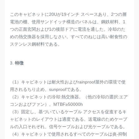
このキャビネットに20Uが19インチ スペースあり、2つの層
電池の棚、使用サンドイッチ構造のパネルは、鋼鉄材料、1
つの正面玄関および1の後部ドアに電流を通した。冷却のた
めの熱交換器を採用しなさい。すべてのねじは高い耐食性の
ステンレス鋼材料である。
3.
特徴
（1）キャビネットは耐火性およびrainproof屋外の環境で使
用されるちり止め、sunproofである。
（2）キャビネットの冷却:熱交換器。（他の冷却の選択:エア
コンおよびファン）。MTBF≥50000h
（3）固定し、基づいているケーブル アクセスを促進するキ
ャビネットのレイアウトは適度である。送電線のためケーブ
ルの入口それぞれ、信号ケーブルおよび光ケーブルである。
（4）キャビネットで使用されるすべてのケーブルは炎-抑制