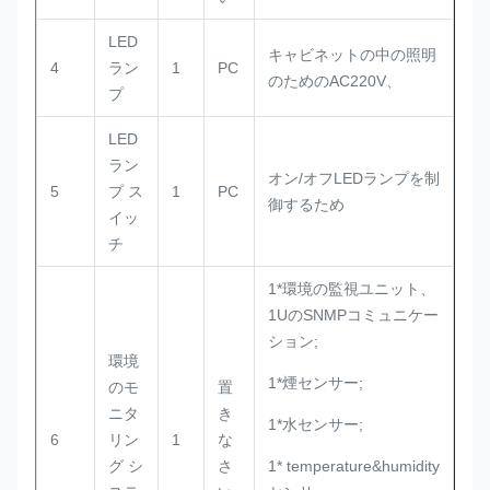
LED
キャビネットの中の照明
4
ラン
1
PC
のためのAC220V、
プ
LED
ラン
オン/オフLEDランプを制
5
プ ス
1
PC
御するため
イッ
チ
1*環境の監視ユニット、
1UのSNMPコミュニケー
ション;
環境
1*煙センサー;
のモ
置
ニタ
き
1*水センサー;
6
リン
1
な
グ シ
さ
1* temperature&humidity