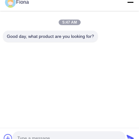
Fiona
5:47 AM
Good day, what product are you looking for?
Ms. Fiona Liang
Sales Manager
メール:
info@estel.com.cn
電話番号::
+8613752765943 / 86-0755 23592644
ワットサップ:
8613752765943
微信:
+8613752765943
スカイプ:
+8613752765943