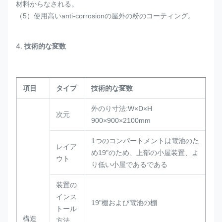
材料からなされる。
（5）使用高いanti-corrosionの屋外の粉のコーティング。
4.
技術的な変数
項目
タイプ
技術的な変数
外のり寸法:W×D×H
次元
900×900×2100mm
1つのコンパートメントは電池のた
レイア
め19"のため、上部の小屋装置、よ
ウト
り低い小屋であるである
装置の
インス
19"棚および電池の棚
トール
構造
方法