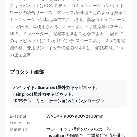
力キャビネットは5Gシステム、コミュニケーション/ネット
ワークの統合サービス、アクセス/伝達切換えのような無線コ
ミュニケーション基地局で主に、場所、緊急コミュニケーシ
ョン/伝達、等使用される。キャビネットは整流器システム、
UPS、インバーター、電池等を含むことができる 2. 記述 こ
のキャビネットに20Uが19インチ スペースあり、2つの層電
池の棚、使用サンドイッチ構造のパネルは、鋼鉄材料、1つ
の正面玄関...
プロダクト細部
ハイライト:
Sunproof屋外力キャビネット
,
rainproof屋外力キャビネット
,
IP55テレコミュニケーションのエンクロージャ
External
W×D×H 900×900×2100mm
Dimension:
Material:
サンドイッチ構造のパネルは、熱
insualtionの鋼鉄の、二重壁に電流を通し