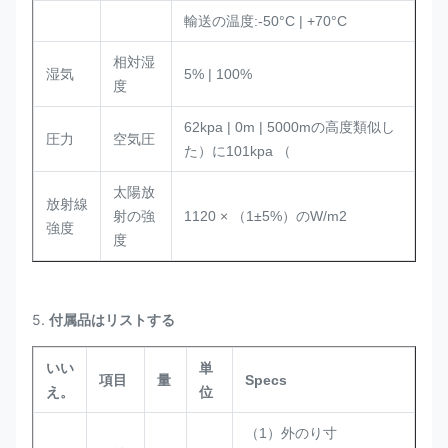
輸送の温度:-50°C | +70°C
相対湿
湿気
5% | 100%
度
62kpa | 0m | 5000mの高度類似し
圧力
空気圧
た）に101kpa （
太陽放
放射線
射の強
1120 × （1±5%）のW/m2
強度
度
5.
付属品はリストする
いい
単
項目
量
Specs
え。
位
（1）外のり寸