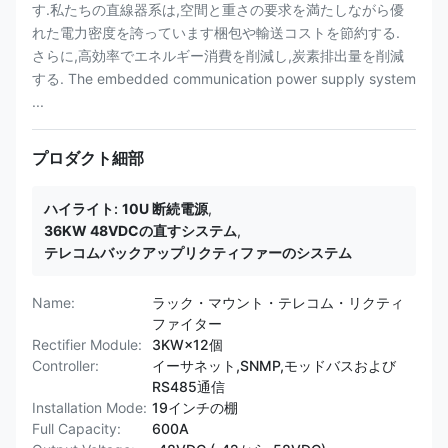
す.私たちの直線器系は,空間と重さの要求を満たしながら優
れた電力密度を誇っています梱包や輸送コストを節約する.
さらに,高効率でエネルギー消費を削減し,炭素排出量を削減
する. The embedded communication power supply system
...
プロダクト細部
ハイライト:
10U 断続電源
,
36KW 48VDCの直すシステム
,
テレコムバックアップリクティファーのシステム
Name:
ラック・マウント・テレコム・リクティ
ファイター
Rectifier Module:
3KW×12個
Controller:
イーサネット,SNMP,モッドバスおよび
RS485通信
Installation Mode:
19インチの棚
Full Capacity:
600A