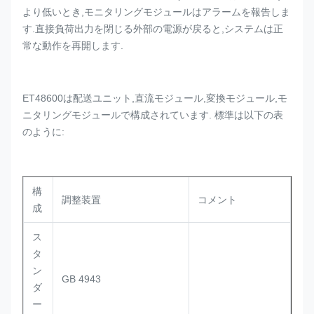
より低いとき,モニタリングモジュールはアラームを報告しま
す.直接負荷出力を閉じる外部の電源が戻ると,システムは正
常な動作を再開します.
ET48600は配送ユニット,直流モジュール,変換モジュール,モ
ニタリングモジュールで構成されています. 標準は以下の表
のように:
構
調整装置
コメント
成
ス
タ
ン
GB 4943
ダ
ー