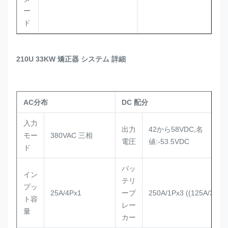
ー
ド
210U 33KW 矯正器 システム 詳細
AC分布
DC 配分
入力
出力
42から58VDC,名
モー
380VAC 三相
電圧
値:-53.5VDC
ド
バッ
イン
テリ
プッ
25A/4Px1
ーブ
250A/1Px3 ((125A/3Px3
ト容
レー
量
カー