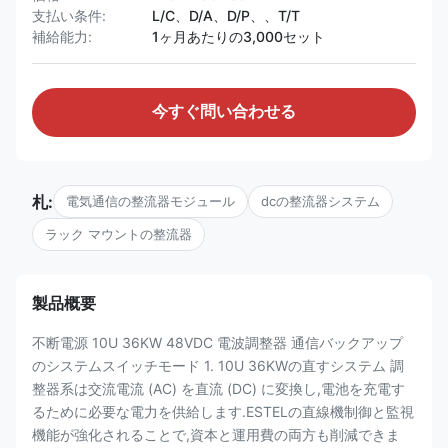
支払い条件:
L/C、D/A、D/P、、T/T
補給能力:
1ヶ月あたりの3,000セット
今すぐ問い合わせる
札:
電気通信の整流器モジュール
dcの整流器システム
ラック マウントの整流器
製品概要
不断電源 10U 36KW 48VDC 電波調整器 通信バックアップ
のシステムスイッチモード 1. 10U 36KWの直すシステム 調
整器系は交流電流 (AC) を直流 (DC) に変換し,電池を充電す
るために必要な電力を供給します.ESTELの直線機制御と監視
機能が強化されることで,資本と運用費の両方も削減できま