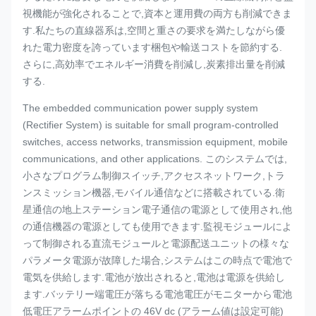
視機能が強化されることで,資本と運用費の両方も削減できま
す.私たちの直線器系は,空間と重さの要求を満たしながら優
れた電力密度を誇っています梱包や輸送コストを節約する.
さらに,高効率でエネルギー消費を削減し,炭素排出量を削減
する.
The embedded communication power supply system
(Rectifier System) is suitable for small program-controlled
switches, access networks, transmission equipment, mobile
communications, and other applications. このシステムでは,
小さなプログラム制御スイッチ,アクセスネットワーク,トラ
ンスミッション機器,モバイル通信などに搭載されている.衛
星通信の地上ステーション電子通信の電源として使用され,他
の通信機器の電源としても使用できます.監視モジュールによ
って制御される直流モジュールと電源配送ユニットの様々な
パラメータ電源が故障した場合,システムはこの時点で電池で
電気を供給します.電池が放出されると,電池は電源を供給し
ます.バッテリー端電圧が落ちる電池電圧がモニターから電池
低電圧アラームポイントの 46V dc (アラーム値は設定可能)