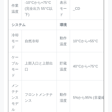
-10°Cから+75°C
表示
作業
(完全出力 55°C以
モー
_CD
温度
下)
ド
システム
環境
冷却
動作
モー
自然冷却
10°Cから+55°C
温度
ド
ケー
ブル
上部入口と上部出
貯蔵
40°Cから+75°C
モー
口
温度
ド
メン
テナ
フロントメンテナ
動作
ンス
5%から95% (非凝縮)
ンス
湿度
モデ
ル