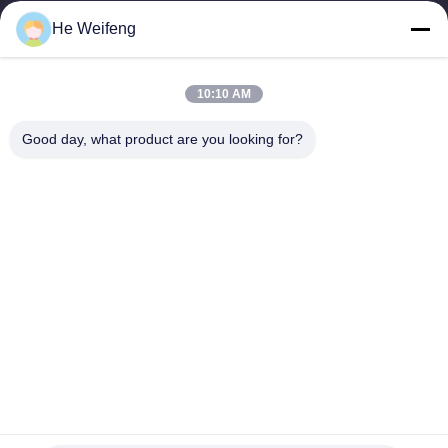
He Weifeng
ESTEL (GUANGDONG) TECHNOLOGY CO., LTD.
ESTEL ((GUANGDONG) TECHNOLOGY CO., LTD) について
クイックリンク
10:10 AM
家へ
新しい
Good day, what product are you looking for?
製品
ビデオ
わたしたち に つい て
工場 ツアー
品質管理
連絡 ください
連絡 ください
00-86-13752765943
info@estel.com.cn
著作権 © 2016-2026 ESTEL (GUANGDONG) TECHNOLOGY CO., LTD.. . 複