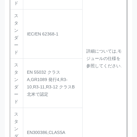
ド
ス
タ
ン
IEC/EN 62368-1
ダ
ー
詳細については,モ
ド
ジュールの仕様を
ス
参照してください.
タ
EN 55032 クラス
ン
A,GR1089 発行4,R3-
ダ
10,R3-11,R3-12 クラスB
ー
北米で認定
ド
ス
タ
ン
EN300386,CLASSA
ダ