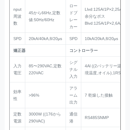
ロー
nput
Llvd:125A/1P×2,25A/1P
45から66Hz,定数
ドブ
周波
余分なポス
値:50Hz/60Hz
レー
数
Blvd:125A/1P×2,6A/1P×
カー
SPD
20kA/40kA,8/20μs
SPD
10kA/20kA,8/20μs
矯正器
コントローラー
シグ
入力
85〜290VAC,定数
4Al ((2バッテリー温度,
ナル
電圧
220VAC
境温度,オイル),1RS485,7
入力
アラ
効率
>96%
ーム
7 乾燥した接触
性
出力
定数
3000W ((176から
通信
RS485SNMP
電源
290VAC)
港