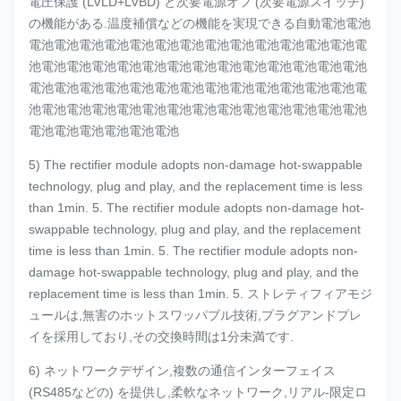
電圧保護 (LVLD+LVBD) と次要電源オフ (次要電源スイッチ)
の機能がある.温度補償などの機能を実現できる自動電池電池
電池電池電池電池電池電池電池電池電池電池電池電池電池電
池電池電池電池電池電池電池電池電池電池電池電池電池電池
電池電池電池電池電池電池電池電池電池電池電池電池電池電
池電池電池電池電池電池電池電池電池電池電池電池電池電池
電池電池電池電池電池電池
5) The rectifier module adopts non-damage hot-swappable
technology, plug and play, and the replacement time is less
than 1min. 5. The rectifier module adopts non-damage hot-
swappable technology, plug and play, and the replacement
time is less than 1min. 5. The rectifier module adopts non-
damage hot-swappable technology, plug and play, and the
replacement time is less than 1min. 5. ストレティフィアモジ
ュールは,無害のホットスワッパブル技術,プラグアンドプレ
イを採用しており,その交換時間は1分未満です.
6) ネットワークデザイン,複数の通信インターフェイス
(RS485などの) を提供し,柔軟なネットワーク,リアル-限定ロ