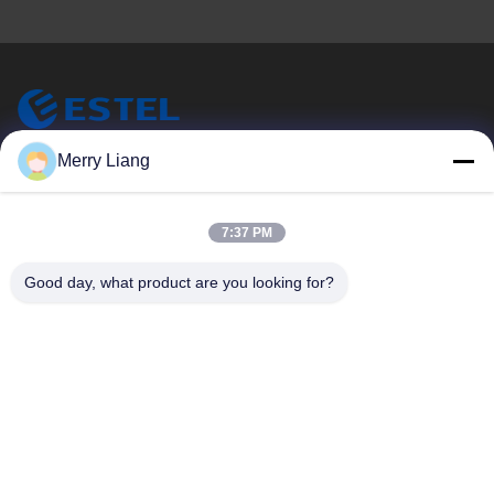
ESTEL (GUANGDONG) TECHNOLOGY CO., LTD.
Merry Liang
ESTEL ((GUANGDONG) TECHNOLOGY CO., LTD) について
クイックリンク
7:37 PM
家へ
新しい
Good day, what product are you looking for?
製品
ビデオ
わたしたち に つい て
工場 ツアー
品質管理
連絡 ください
連絡 ください
00-86-13752765943
info@estel.com.cn