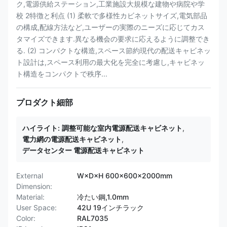
ク,電源供給ステーション,工業施設大規模な建物や病院や学
校 2特徴と利点 (1) 柔軟で多様性カビネットサイズ,電気部品
の構成,配線方法など,ユーザーの実際のニーズに応じてカス
タマイズできます.異なる機会の要求に応えるように調整でき
る. (2) コンパクトな構造,スペース節約現代の配送キャビネッ
ト設計は,スペース利用の最大化を完全に考慮し,キャビネッ
ト構造をコンパクトで秩序...
プロダクト細部
ハイライト:
調整可能な室内電源配送キャビネット
,
電力網の電源配送キャビネット
,
データセンター 電源配送キャビネット
External
W×D×H 600×600×2000mm
Dimension:
Material:
冷たい鋼,1.0mm
User Space:
42U 19インチラック
Color:
RAL7035