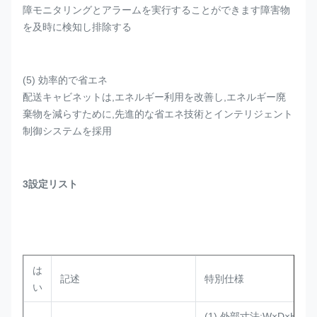
障モニタリングとアラームを実行することができます障害物
を及時に検知し排除する
(5) 効率的で省エネ
配送キャビネットは,エネルギー利用を改善し,エネルギー廃
棄物を減らすために,先進的な省エネ技術とインテリジェント
制御システムを採用
3設定リスト
は
記述
特別仕様
い
(1) 外部寸法:W×D×H 600