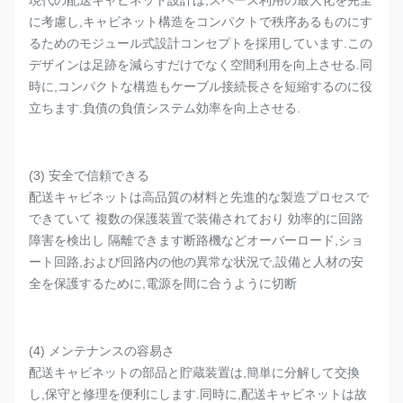
現代の配送キャビネット設計は,スペース利用の最大化を完全
に考慮し,キャビネット構造をコンパクトで秩序あるものにす
るためのモジュール式設計コンセプトを採用しています.この
デザインは足跡を減らすだけでなく空間利用を向上させる.同
時に,コンパクトな構造もケーブル接続長さを短縮するのに役
立ちます.負債の負債システム効率を向上させる.
(3) 安全で信頼できる
配送キャビネットは高品質の材料と先進的な製造プロセスで
できていて 複数の保護装置で装備されており 効率的に回路
障害を検出し 隔離できます断路機などオーバーロード,ショ
ート回路,および回路内の他の異常な状況で,設備と人材の安
全を保護するために,電源を間に合うように切断
(4) メンテナンスの容易さ
配送キャビネットの部品と貯蔵装置は,簡単に分解して交換
し,保守と修理を便利にします.同時に,配送キャビネットは故