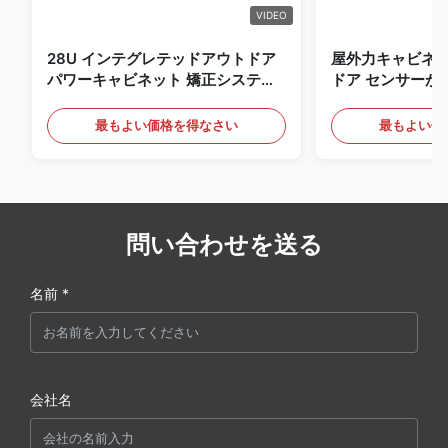
VIDEO
28U インテグレテッドアウトドア
屋外力キャビネッ
パワーキャビネット 矯正システム
ドア センサーが
UPS バッテリーエネルギー貯蔵庫
電気通信のキャ
最もよい価格を得なさい
最もよい価
問い合わせを送る
名前 *
会社名