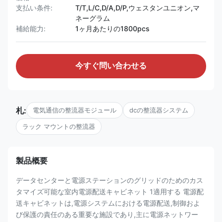
支払い条件:
T/T,L/C,D/A,D/P,ウェスタンユニオン,マ
ネーグラム
補給能力:
1ヶ月あたりの1800pcs
今すぐ問い合わせる
札:
電気通信の整流器モジュール
dcの整流器システム
ラック マウントの整流器
製品概要
データセンターと電源ステーションのグリッドのためのカス
タマイズ可能な室内電源配送キャビネット 1適用する 電源配
送キャビネットは,電源システムにおける電源配送,制御およ
び保護の責任のある重要な施設であり,主に電源ネットワー