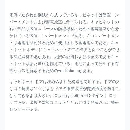
電流を通された鋼鉄から成っているキャビネットは装置コン
パートメントおよび蓄電池室に分けられる。キャビネットの
右の部品は装置スペースの熱絶縁材のための蓄電池室から分
かれている装置コンパートメントである。左コンパートメン
トは電池を取付けるために使用される蓄電池室である。キャ
ビネット ボディにキャビネットの中の温度を保つことができ
る熱絶縁材の泡がある。太陽の証拠および水証拠であるキャ
ビネットはまた屋根を備えている。電池によって発生する有
害なガスを解放するためのventilationsがある。
キャビネット ドアは埋め込まれた構造を使用する。ドアの入
り口の角度は110°およびドアの限界装置が開始角度を限るこ
とができるより大きい。ロックはtheftproof 3ポイント ロッ
クである。環境の監視ユニットとともに働く開放された警報
センサーがある。