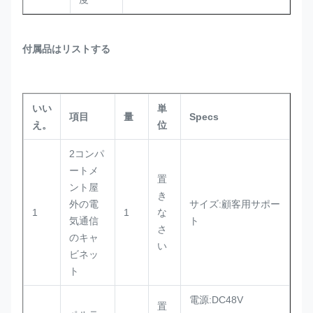
付属品はリストする
いい
単
項目
量
Specs
え。
位
2コンパ
ートメ
置
ント屋
き
外の電
サイズ:顧客用サポー
1
1
な
気通信
ト
さ
のキャ
い
ビネッ
ト
電源:DC48V
置