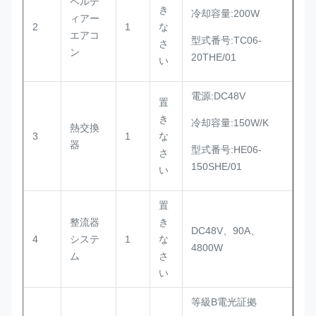
ペルテ
き
冷却容量:200W
ィアー
2
1
な
エアコ
型式番号:TC06-
さ
ン
20THE/01
い
電源:DC48V
置
き
冷却容量:150W/K
熱交換
3
1
な
器
型式番号:HE06-
さ
150SHE/01
い
置
整流器
き
DC48V、90A、
4
システ
1
な
4800W
ム
さ
い
等級B電光証拠