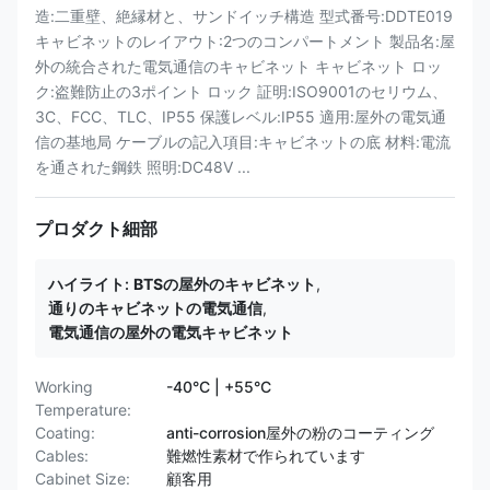
造:二重壁、絶縁材と、サンドイッチ構造 型式番号:DDTE019
キャビネットのレイアウト:2つのコンパートメント 製品名:屋
外の統合された電気通信のキャビネット キャビネット ロッ
ク:盗難防止の3ポイント ロック 証明:ISO9001のセリウム、
3C、FCC、TLC、IP55 保護レベル:IP55 適用:屋外の電気通
信の基地局 ケーブルの記入項目:キャビネットの底 材料:電流
を通された鋼鉄 照明:DC48V ...
プロダクト細部
ハイライト:
BTSの屋外のキャビネット
,
通りのキャビネットの電気通信
,
電気通信の屋外の電気キャビネット
Working
-40°C | +55°C
Temperature:
Coating:
anti-corrosion屋外の粉のコーティング
Cables:
難燃性素材で作られています
Cabinet Size:
顧客用