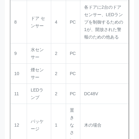
各ドアに2台のドア
センサー、LEDラン
ドア セ
8
4
PC
プを制御するための
ンサー
1が、開放された警
報のための他ある
水セン
9
2
PC
サー
煙セン
10
2
PC
サー
LEDラ
11
2
PC
DC48V
ンプ
置
き
パッケ
12
1
な
木の場合
ージ
さ