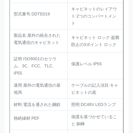
キャビネットのレイアウ
型式番号:DDTE019
ト:2つのコンパートメン
ト
製品名:屋外の統合された
キャビネット ロック:盗難
電気通信のキャビネット
防止の3ポイント ロック
証明:ISO9001のセリウ
保護レベル:IP55
ム、3C、FCC、TLC、
IP55
適用:屋外の電気通信の基
ケーブルの記入項目:キャ
地局
ビネットの底
材料:電流を通された鋼鉄
照明:DC48V LEDランプ
保護を基づかせているこ
熱絶縁材:PEF
と:銅棒