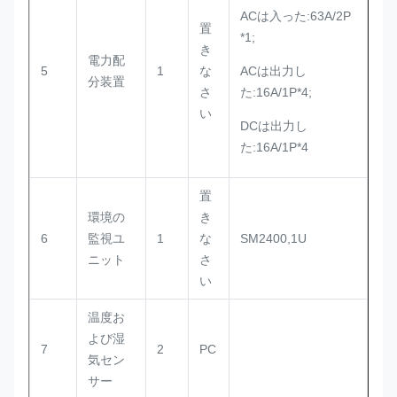
ACは入った:63A/2P
置
*1;
き
電力配
5
1
な
ACは出力し
分装置
さ
た:16A/1P*4;
い
DCは出力し
た:16A/1P*4
置
環境の
き
6
監視ユ
1
な
SM2400,1U
ニット
さ
い
温度お
よび湿
7
2
PC
気セン
サー