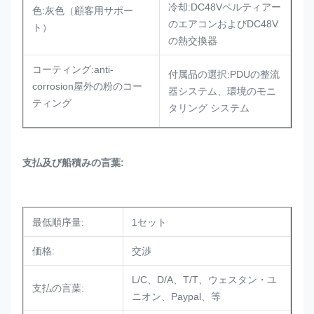
冷却:DC48Vペルティアー
色:灰色（顧客用サポー
のエアコンおよびDC48V
ト）
の熱交換器
コーティング:anti-
付属品の選択:PDUの整流
corrosion屋外の粉のコー
器システム、環境のモニ
ティング
タリング システム
支払及び船積みの言葉:
最低順序量:
1セット
価格:
交渉
L/C、D/A、T/T、ウェスタン・ユ
支払の言葉:
ニオン、Paypal、等