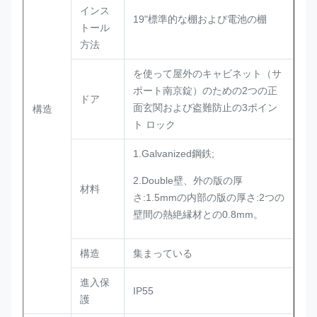
インス
19"標準的な棚および電池の棚
トール
方法
を使って屋外のキャビネット（サ
ポート南京錠）のための2つの正
ドア
面玄関および盗難防止の3ポイン
構造
ト ロック
1.Galvanized鋼鉄;
2.Double壁、外の版の厚
材料
さ:1.5mmの内部の版の厚さ:2つの
壁間の熱絶縁材との0.8mm。
構造
集まっている
進入保
IP55
護