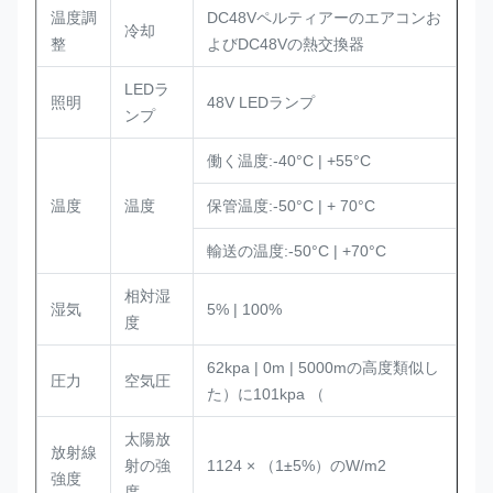
温度調
DC48Vペルティアーのエアコンお
冷却
整
よびDC48Vの熱交換器
LEDラ
照明
48V LEDランプ
ンプ
働く温度:-40°C | +55°C
温度
温度
保管温度:-50°C | + 70°C
輸送の温度:-50°C | +70°C
相対湿
湿気
5% | 100%
度
62kpa | 0m | 5000mの高度類似し
圧力
空気圧
た）に101kpa （
太陽放
放射線
射の強
1124 × （1±5%）のW/m2
強度
度